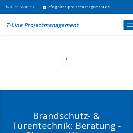
0175 8506 703
info@t-line-projectmanagement.de
T-Line Projectmanagement
T
n
Brandschutz- &
Türentechnik: Beratung -